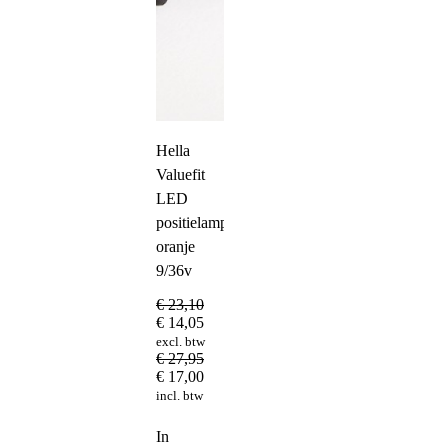
Hella
Valuefit
LED
positielamp
oranje
9/36v
€
23,10
€
14,05
excl. btw
€
27,95
€
17,00
incl. btw
In