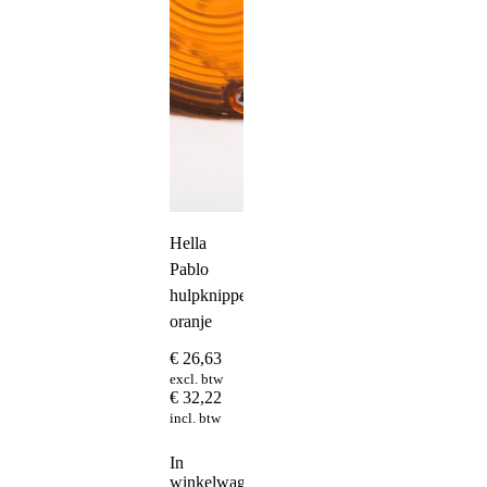
Hella
Pablo
hulpknipperlicht
oranje
€
26,63
excl. btw
€
32,22
incl. btw
In
winkelwagen