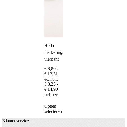
Hella
markeringslamp
vierkant
€
6,80
-
Prijsklasse:
€
12,31
€ 6,80
excl. btw
tot
€
8,23
-
€ 12,31
Prijsklasse:
€
14,90
€ 8,23
incl. btw
tot
€ 14,90
Dit
Opties
product
selecteren
heeft
Klantenservice
meerdere
variaties.