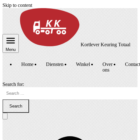
Skip to content
Kortlever Keuring Totaal
Menu
Home
Diensten
Winkel
Over
Contac
ons
Search for:
Search