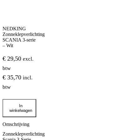
NEDKING
Zonneklepverlichting
SCANIA 3-serie
– Wit
€
29,50
excl.
btw
€
35,70
incl.
btw
NEDKING
In
Zonneklepverlichting
winkelwagen
SCANIA
3-
serie
Omschrijving
-
Zonneklepverlichting
Wit
Scania 3-Serie –