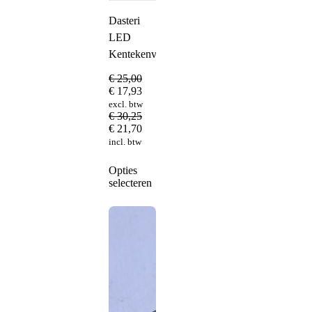
Dasteri
LED
Kentekenverlichting
€
25,00
€
17,93
excl. btw
€
30,25
€
21,70
incl. btw
Dit
Opties
product
selecteren
heeft
meerdere
variaties.
Deze
optie
kan
gekozen
worden
op
de