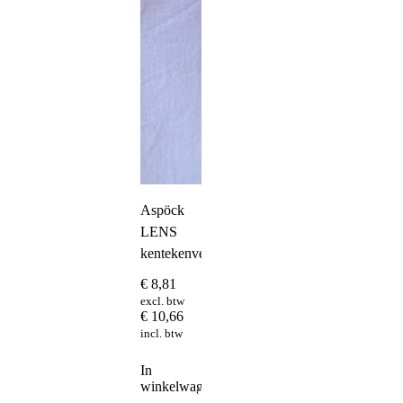
Aspöck
LENS
kentekenverlichting
€
8,81
excl. btw
€
10,66
incl. btw
In
winkelwagen