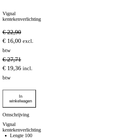
Vignal
kentekenverlichting
€
22,90
€
16,00
excl.
btw
€
27,71
€
19,36
incl.
btw
Vignal
In
kentekenverlichting
winkelwagen
aantal
Omschrijving
Vignal
kentekenverlichting
Lengte 100