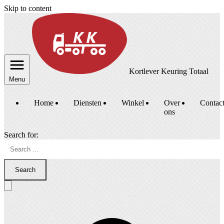
Skip to content
Kortlever Keuring Totaal
Menu
Home
Diensten
Winkel
Over
Contac
ons
Search for:
Search