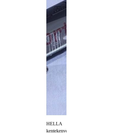
productpagina
HELLA
kentekenverlichting