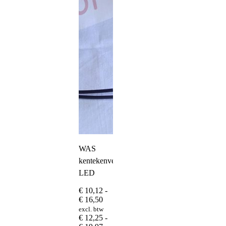
WAS
kentekenverlichting
LED
€
10,12
-
Prijsklasse:
€
16,50
€ 10,12
excl. btw
tot
€
12,25
-