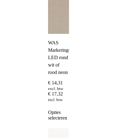
WAS
Markeringslamp
LED rond
wit of
rood neon
€
14,31
excl. btw
€
17,32
incl. btw
Dit
Opties
product
selecteren
heeft
meerdere
variaties.