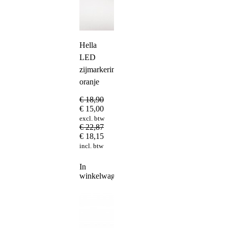
Hella
LED
zijmarkeringslamp
oranje
€
18,90
€
15,00
excl. btw
€
22,87
€
18,15
incl. btw
In
winkelwagen