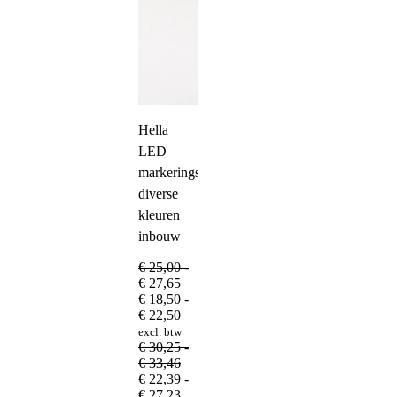
Hella
LED
markeringslamp
diverse
kleuren
inbouw
€
25,00
-
Prijsklasse:
€
27,65
€ 25,00
€
18,50
-
tot
Prijsklasse:
€
22,50
€ 27,65
€ 18,50
excl. btw
tot
€
30,25
-
€ 22,50
Prijsklasse:
€
33,46
€ 30,25
€
22,39
-
tot
Prijsklasse:
€
27,23