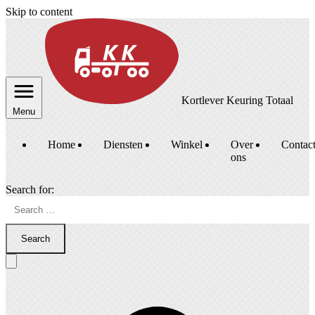
Skip to content
Kortlever Keuring Totaal
Menu
Home
Diensten
Winkel
Over
Contac
ons
Search for:
Search