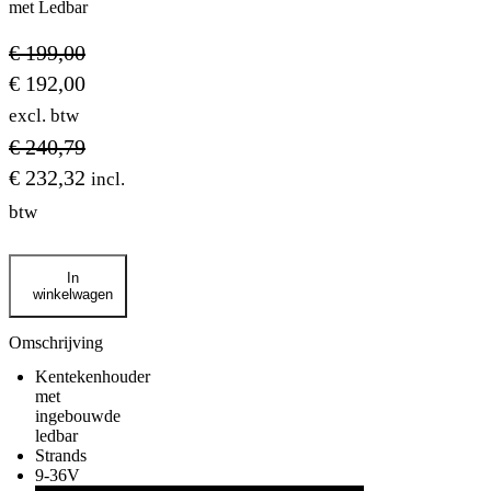
met Ledbar
€
199,00
€
192,00
excl. btw
€
240,79
€
232,32
incl.
btw
Kentekenhouder
In
met
winkelwagen
Ledbar
aantal
Omschrijving
Kentekenhouder
met
ingebouwde
ledbar
Strands
9-36V