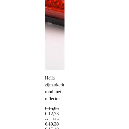
Hella
zijmarkeringslamp
rood met
reflector
€
15,95
€
12,73
excl. btw
€
19,30