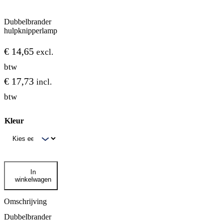
Dubbelbrander
hulpknipperlamp
€
14,65
excl.
btw
€
17,73
incl.
btw
Kleur
Dubbelbrander
In
hulpknipperlamp
winkelwagen
aantal
Omschrijving
Dubbelbrander