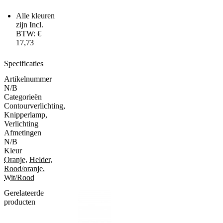
Alle kleuren
zijn Incl.
BTW: €
17,73
Specificaties
Artikelnummer
N/B
Categorieën
Contourverlichting
,
Knipperlamp
,
Verlichting
Afmetingen
N/B
Kleur
Oranje
,
Helder
,
Rood/oranje
,
Wit/Rood
Gerelateerde
producten