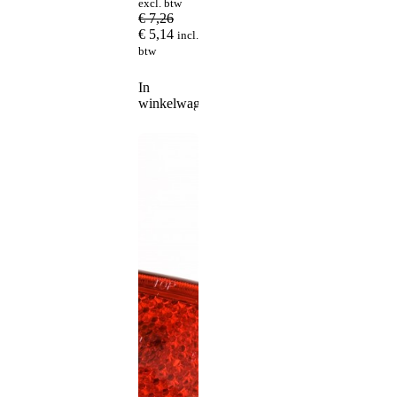
excl. btw
€
7,26
€
5,14
incl.
btw
In
winkelwagen