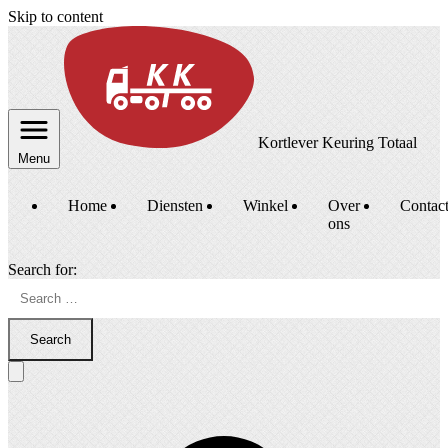
Skip to content
Kortlever Keuring Totaal
Menu
Home
Diensten
Winkel
Over
Contac
ons
Search for:
Search