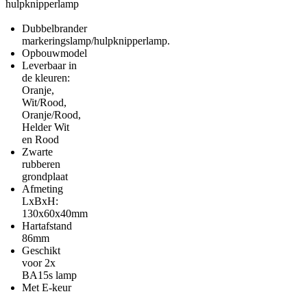
hulpknipperlamp
Dubbelbrander
markeringslamp/hulpknipperlamp.
Opbouwmodel
Leverbaar in
de kleuren:
Oranje,
Wit/Rood,
Oranje/Rood,
Helder Wit
en Rood
Zwarte
rubberen
grondplaat
Afmeting
LxBxH:
130x60x40mm
Hartafstand
86mm
Geschikt
voor 2x
BA15s lamp
Met E-keur