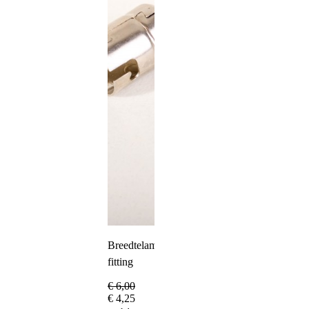
Breedtelamp
fitting
€
6,00
€
4,25