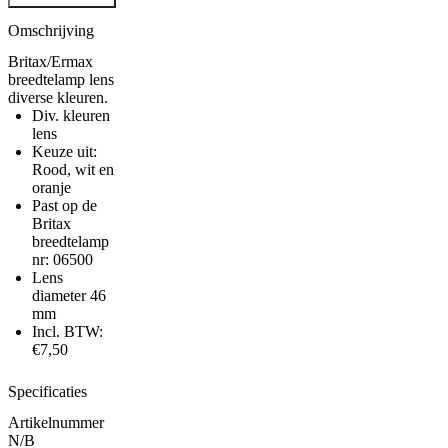
diverse
kleuren
Omschrijving
aantal
Britax/Ermax
breedtelamp lens
diverse kleuren.
Div. kleuren
lens
Keuze uit:
Rood, wit en
oranje
Past op de
Britax
breedtelamp
nr:
06500
Lens
diameter 46
mm
Incl. BTW:
€7,50
Specificaties
Artikelnummer
N/B