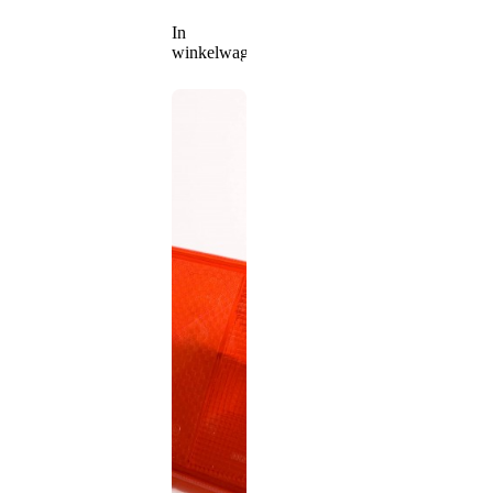
In
winkelwagen