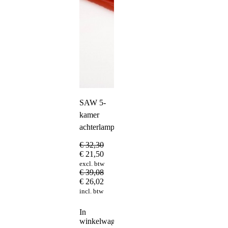
SAW 5-
kamer
achterlampglas
€
32,30
€
21,50
excl. btw
€
39,08
€
26,02
incl. btw
In
winkelwagen