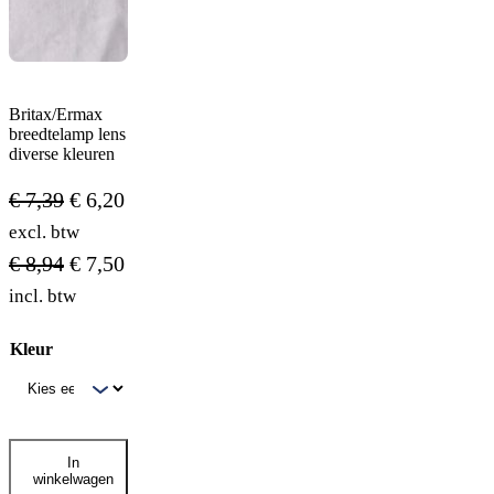
Britax/Ermax
breedtelamp lens
diverse kleuren
€
7,39
€
6,20
excl. btw
€
8,94
€
7,50
incl. btw
Kleur
Britax/Ermax
In
breedtelamp
winkelwagen
lens