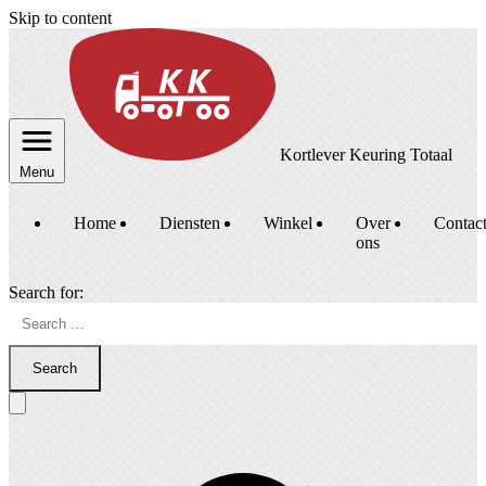
Skip to content
Kortlever Keuring Totaal
Menu
Home
Diensten
Winkel
Over
Contac
ons
Search for:
Search