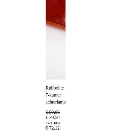
Rubbolite
7-kamer
achterlampglas
€
59,60
€
39,50
excl. btw
€
72,12