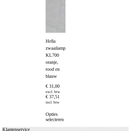
Hella
zwaailampkap
KL700
oranje,
rood en
blauw
€
31,00
excl. btw
€
37,51
incl. btw
Dit
Opties
product
selecteren
heeft
Klantenservice
meerdere