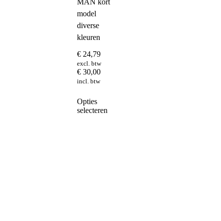
MAN kort
model
diverse
kleuren
€
24,79
excl. btw
€
30,00
incl. btw
Dit
Opties
product
selecteren
heeft
meerdere
variaties.
Deze
optie
kan
gekozen
worden
op
de
productpagina