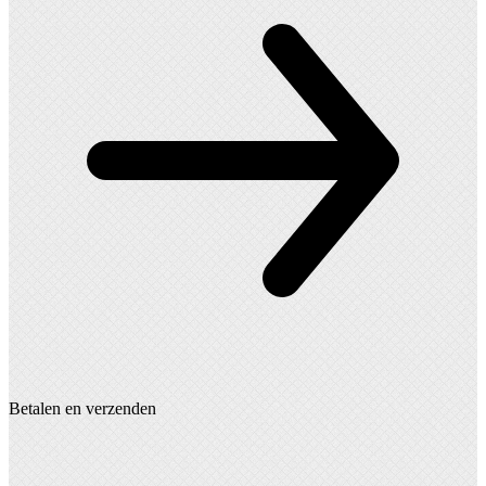
gekozen
worden
op
de
productpagina
Betalen en verzenden