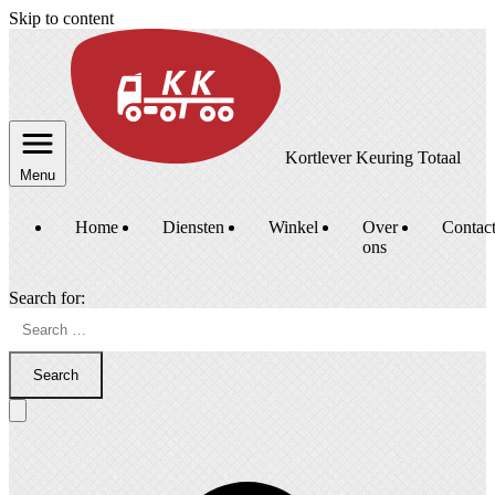
Skip to content
Kortlever Keuring Totaal
Menu
Home
Diensten
Winkel
Over
Contac
ons
Search for:
Search