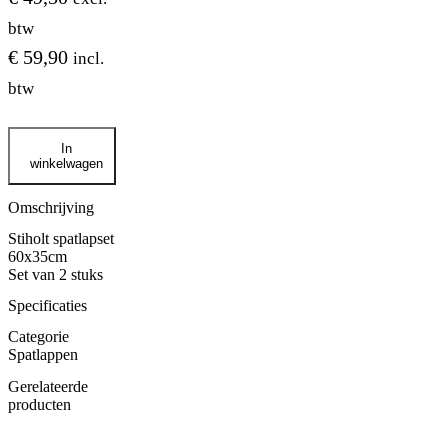
btw
€
59,90
incl.
btw
STIHOLT
In
spatlapset
winkelwagen
60x35cm
aantal
Omschrijving
Stiholt spatlapset
60x35cm
Set van 2 stuks
Specificaties
Categorie
Spatlappen
Gerelateerde
producten