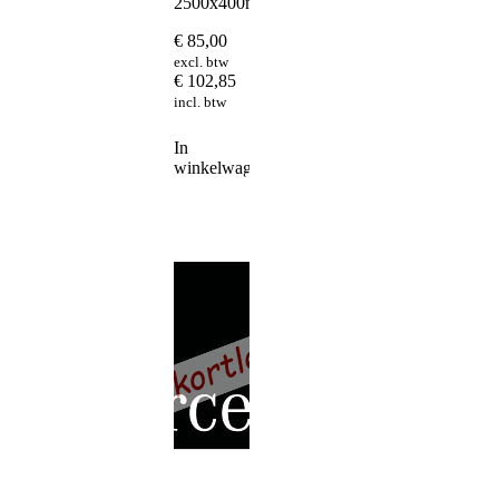
2500x400mm
€
85,00
excl. btw
€
102,85
incl. btw
In
winkelwagen