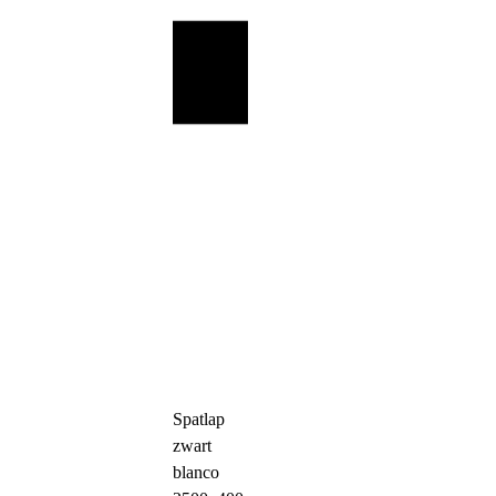
Spatlap
zwart
blanco