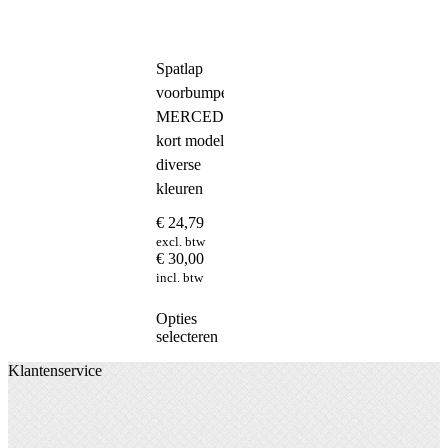
Spatlap
voorbumper
MERCEDES
kort model
diverse
kleuren
€
24,79
excl. btw
€
30,00
incl. btw
Dit
Opties
product
selecteren
heeft
Klantenservice
meerdere
variaties.
Deze
optie
kan