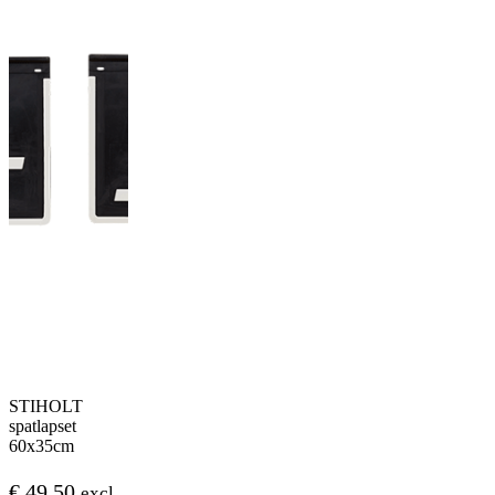
STIHOLT
spatlapset
60x35cm
€
49,50
excl.