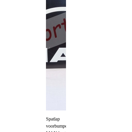
Spatlap
voorbumper