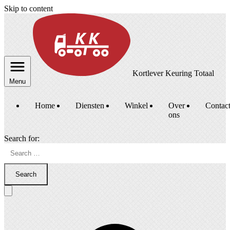
Skip to content
Kortlever Keuring Totaal
Menu
Home
Diensten
Winkel
Over
Contac
ons
Search for:
Search