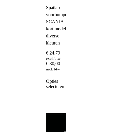
Spatlap
voorbumper
SCANIA
kort model
diverse
kleuren
€
24,79
excl. btw
€
30,00
incl. btw
Dit
Opties
product
selecteren
heeft
meerdere
variaties.
Deze
optie
kan
gekozen
worden