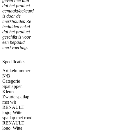
geven niet aan
dat het product
gemaakt/gekeurd
is door de
merkhouder. Ze
beduiden enkel
dat het product
geschikt is voor
een bepaald
merkvoertuig.
Specificaties
Artikelnummer
N/B
Categorie
Spatlappen
Kleur:
Zwarte spatlap
met wit
RENAULT
logo, Witte
spatlap met rood
RENAULT
logo, Witte