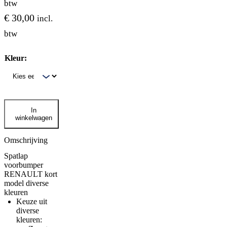
btw
€
30,00
incl.
btw
Kleur:
Spatlap
In
voorbumper
winkelwagen
RENAULT
kort
model
Omschrijving
diverse
Spatlap
kleuren
voorbumper
aantal
RENAULT kort
model diverse
kleuren
Keuze uit
diverse
kleuren: