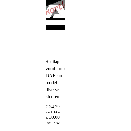
op
de
productpagina
Spatlap
voorbumper
DAF kort
model
diverse
kleuren
€
24,79
excl. btw
€
30,00
incl. btw