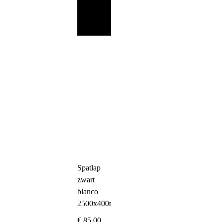
Spatlap
zwart
blanco
2500x400mm
€
85,00