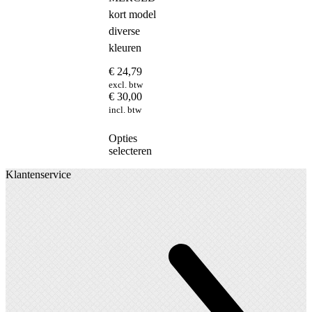
kort model
diverse
kleuren
€
24,79
excl. btw
€
30,00
incl. btw
Dit
Opties
product
selecteren
heeft
Klantenservice
meerdere
variaties.
Deze
optie
kan
gekozen
worden
op
de
productpagina