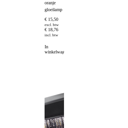
oranje
gloeilamp
€
15,50
excl. btw
€
18,76
incl. btw
In
winkelwagen