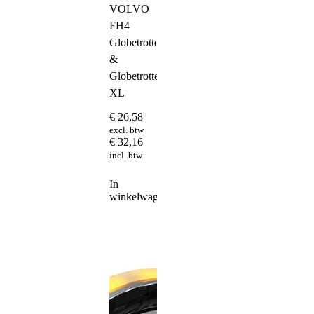
VOLVO
FH4
Globetrotter
&
Globetrotter
XL
€
26,58
excl. btw
€
32,16
incl. btw
In
winkelwagen