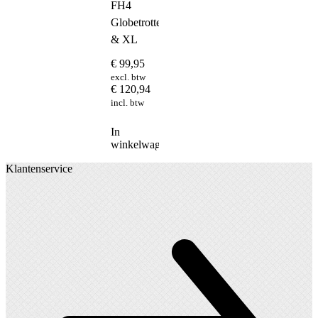
FH4
Globetrotter
& XL
€
99,95
excl. btw
€
120,94
incl. btw
In
winkelwagen
Klantenservice