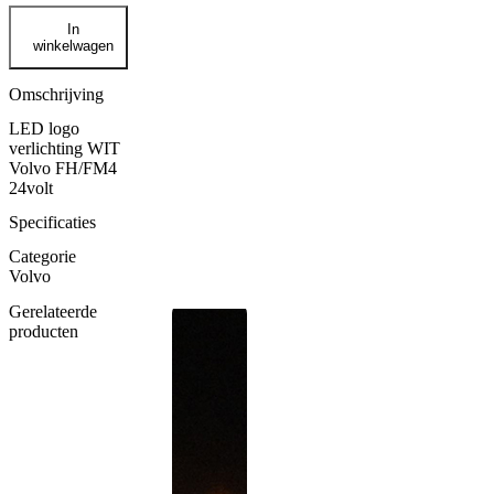
LED
In
logo
winkelwagen
verlichting
wit
VOLVO
Omschrijving
FH/FM4
LED logo
24V
verlichting WIT
aantal
Volvo FH/FM4
24volt
Specificaties
Categorie
Volvo
Gerelateerde
producten