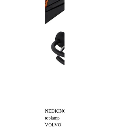
NEDKING
toplamp
VOLVO