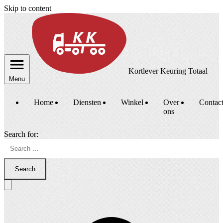
Skip to content
Kortlever Keuring Totaal
Menu
Home
Diensten
Winkel
Over
Contac
ons
Search for:
Search