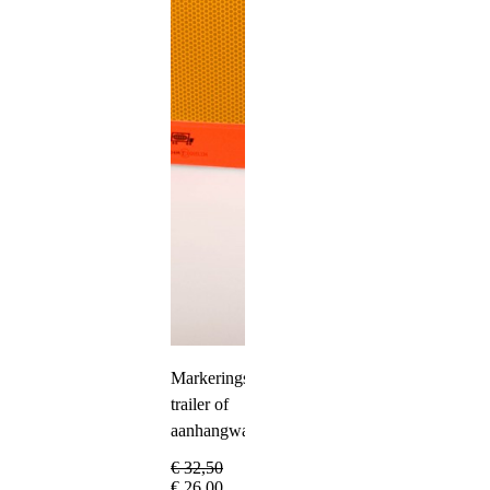
Markeringsbord
trailer of
aanhangwagen
€
32,50
€
26,00