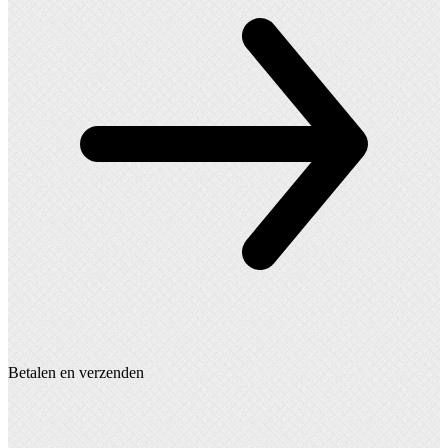
gekozen
worden
op
de
productpagina
Betalen en verzenden