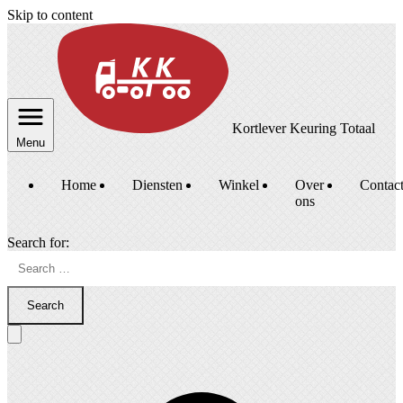
Skip to content
Kortlever Keuring Totaal
Menu
Home
Diensten
Winkel
Over
Contac
ons
Search for:
Search