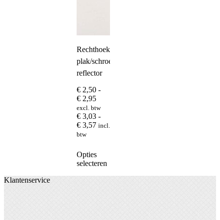
Rechthoekige
plak/schroef
reflector
€
2,50
-
Prijsklasse:
€
2,95
€ 2,50
excl. btw
tot
€
3,03
-
€ 2,95
Prijsklasse:
€
3,57
incl.
€ 3,03
btw
tot
€ 3,57
Dit
Opties
product
selecteren
heeft
Klantenservice
meerdere
variaties.
Deze
optie
kan