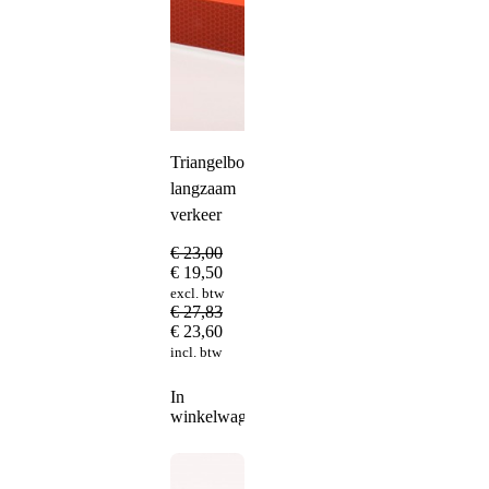
Triangelbord
langzaam
verkeer
€
23,00
€
19,50
excl. btw
€
27,83
€
23,60
incl. btw
In
winkelwagen