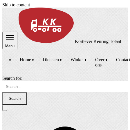
Skip to content
Kortlever Keuring Totaal
Menu
Home
Diensten
Winkel
Over
Contac
ons
Search for:
Search