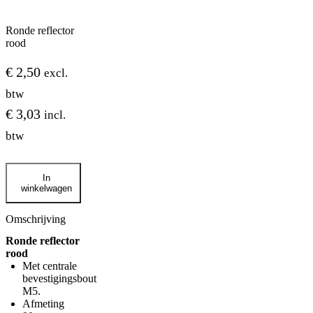
Ronde reflector
rood
€
2,50
excl.
btw
€
3,03
incl.
btw
Ronde
In
reflector
winkelwagen
rood
aantal
Omschrijving
Ronde reflector
rood
Met centrale
bevestigingsbout
M5.
Afmeting