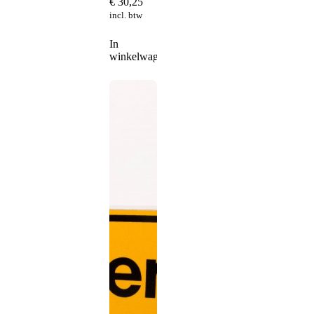
€
30,25
incl. btw
In
winkelwagen