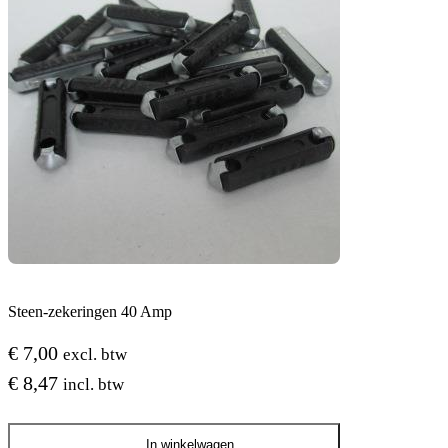
Steen-zekeringen 40 Amp
€
7,00
excl. btw
€
8,47
incl. btw
Steen-
In winkelwagen