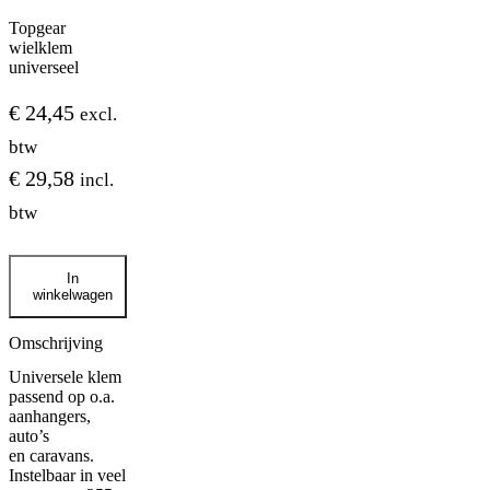
Topgear
wielklem
universeel
€
24,45
excl.
btw
€
29,58
incl.
btw
Topgear
In
wielklem
winkelwagen
universeel
aantal
Omschrijving
Universele klem
passend op o.a.
aanhangers,
auto’s
en caravans.
Instelbaar in veel