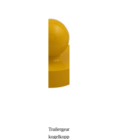
Trailergear
kogelkoppelingsslot