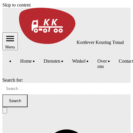
Skip to content
Kortlever Keuring Totaal
Menu
Home
Diensten
Winkel
Over
Contac
ons
Search for:
Search