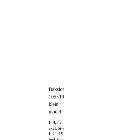
Bakslot
105×19
klein
model
€
9,25
excl. btw
€
11,19
incl. btw