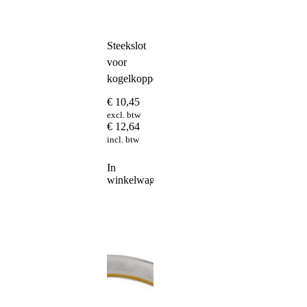
Steekslot
voor
kogelkoppeling
€
10,45
excl. btw
€
12,64
incl. btw
In
winkelwagen