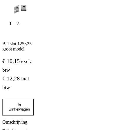
Bakslot 125×25
groot model
€
10,15
excl.
btw
€
12,28
incl.
btw
Bakslot
In
125x25
winkelwagen
groot
model
aantal
Omschrijving