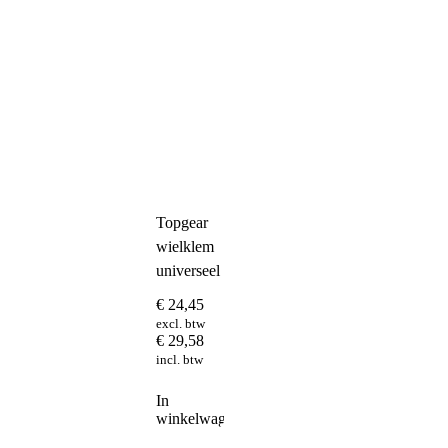
Topgear
wielklem
universeel
€
24,45
excl. btw
€
29,58
incl. btw
In
winkelwagen