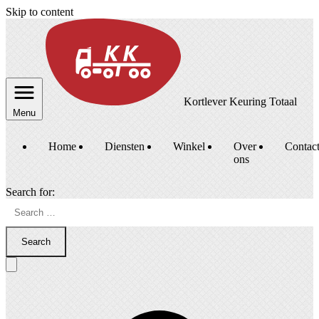
Skip to content
Kortlever Keuring Totaal
Menu
Home
Diensten
Winkel
Over
Contac
ons
Search for:
Search