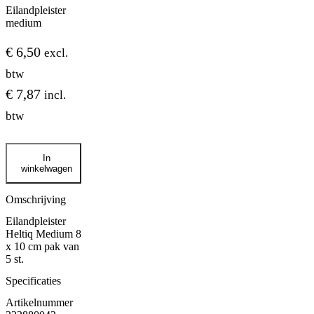
Eilandpleister
medium
€
6,50
excl.
btw
€
7,87
incl.
btw
Eilandpleister
In
medium
winkelwagen
aantal
Omschrijving
Eilandpleister
Heltiq Medium 8
x 10 cm pak van
5 st.
Specificaties
Artikelnummer