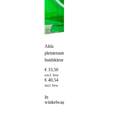
Akla
pleisterautomaat
huidskleur
€
33,50
excl. btw
€
40,54
incl. btw
In
winkelwagen