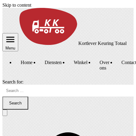
Skip to content
Kortlever Keuring Totaal
Menu
Home
Diensten
Winkel
Over
Contac
ons
Search for:
Search