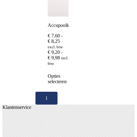
Accupoolklem
€
7,60
-
Prijsklasse:
€
8,25
€ 7,60
excl. btw
tot
€
9,20
-
€ 8,25
Prijsklasse:
€
9,98
incl.
€ 9,20
btw
tot
€ 9,98
Dit
Opties
product
selecteren
heeft
meerdere
variaties.
1
Deze
Klantenservice
optie
kan
gekozen
worden
op
de