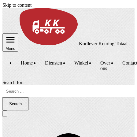
Skip to content
Kortlever Keuring Totaal
Menu
Home
Diensten
Winkel
Over
Contac
ons
Search for:
Search