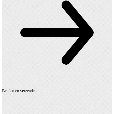
productpagina
Betalen en verzenden