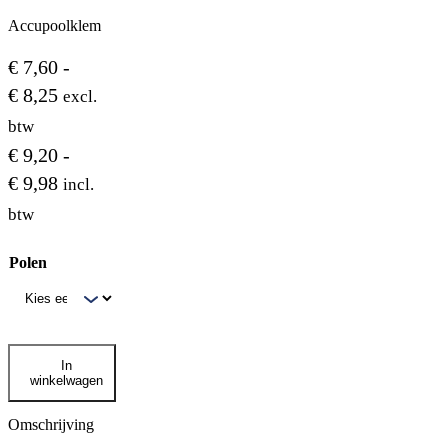
Accupoolklem
€
7,60
-
Prijsklasse:
€
8,25
excl.
€ 7,60
btw
tot
€
9,20
-
€ 8,25
Prijsklasse:
€
9,98
incl.
€ 9,20
btw
tot
Polen
€ 9,98
Accupoolklem
In
aantal
winkelwagen
Omschrijving