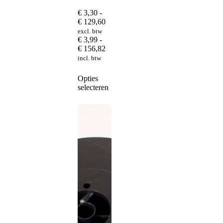
€
3,30
-
Prijsklasse:
€
129,60
€ 3,30
excl. btw
tot
€
3,99
-
€ 129,60
Prijsklasse:
€
156,82
€ 3,99
incl. btw
tot
€ 156,82
Dit
Opties
product
selecteren
heeft
meerdere
variaties.
Deze
optie
kan
gekozen
worden
op
de
productpagina