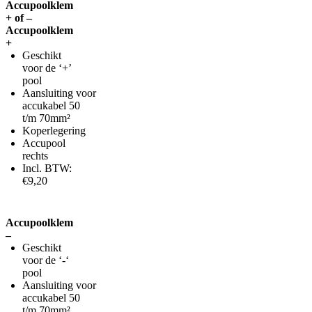
Accupoolklem
+ of –
Accupoolklem
+
Geschikt
voor de ‘+’
pool
Aansluiting voor
accukabel 50
t/m 70mm²
Koperlegering
Accupool
rechts
Incl. BTW:
€9,20
Accupoolklem
–
Geschikt
voor de ‘-‘
pool
Aansluiting voor
accukabel 50
t/m 70mm²