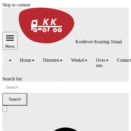
Skip to content
Kortlever Keuring Totaal
Menu
Home
Diensten
Winkel
Over
Contac
ons
Search for:
Search