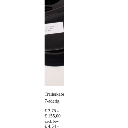
Trailerkabel
7-aderig
€
3,75
-
Prijsklasse:
€
155,00
€ 3,75
excl. btw
tot
€
4,54
-