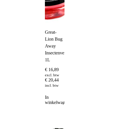
Great-
Lion Bug
Away
Insectenverwijderaar
1L
€
16,89
excl. btw
€
20,44
incl. btw
In
winkelwagen