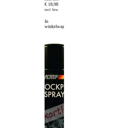
€
18,98
incl. btw
In
winkelwagen