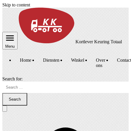
Skip to content
Kortlever Keuring Totaal
Menu
Home
Diensten
Winkel
Over
Contac
ons
Search for:
Search