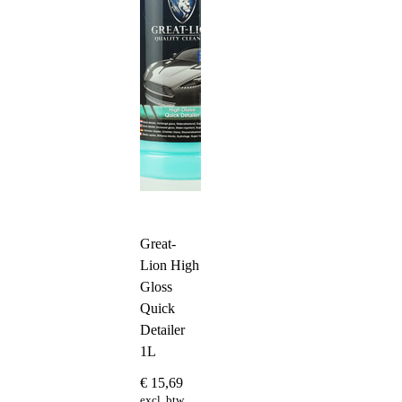
Great-
Lion High
Gloss
Quick
Detailer
1L
€
15,69
excl. btw