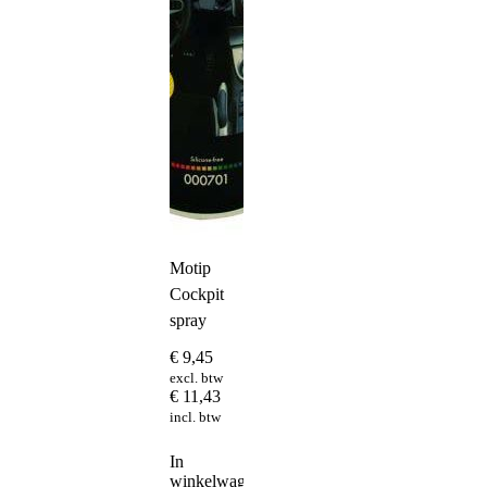
Motip
Cockpit
spray
€
9,45
excl. btw
€
11,43
incl. btw
In
winkelwagen