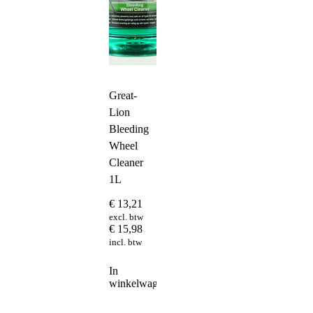
Great-
Lion
Bleeding
Wheel
Cleaner
1L
€
13,21
excl. btw
€
15,98
incl. btw
In
winkelwagen