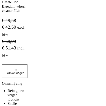
Great-Lion
Bleeding wheel
cleaner 5Ltr
€
49,58
€
42,50
excl.
btw
€
59,99
€
51,43
incl.
btw
Great-
In
Lion
winkelwagen
Bleeding
wheel
cleaner
Omschrijving
5Ltr
Reinigt uw
aantal
velgen
grondig
Snelle