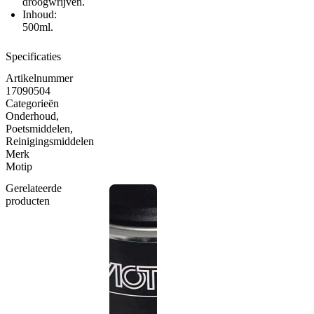
droogwrijven.
Inhoud:
500ml.
Specificaties
Artikelnummer
17090504
Categorieën
Onderhoud
,
Poetsmiddelen
,
Reinigingsmiddelen
Merk
Motip
Gerelateerde
producten