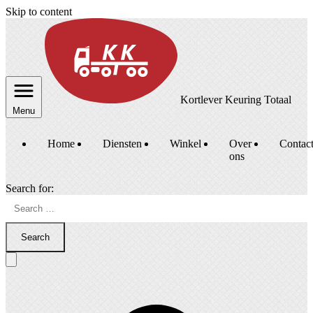
Skip to content
Kortlever Keuring Totaal
Menu
Home
Diensten
Winkel
Over
Contac
ons
Search for:
Search