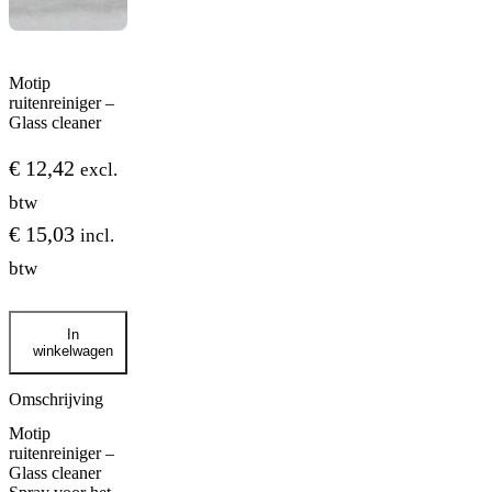
Motip
ruitenreiniger –
Glass cleaner
€
12,42
excl.
btw
€
15,03
incl.
btw
Motip
In
ruitenreiniger
winkelwagen
-
Glass
cleaner
Omschrijving
aantal
Motip
ruitenreiniger –
Glass cleaner