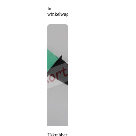
In
winkelwagen
IJskrabber