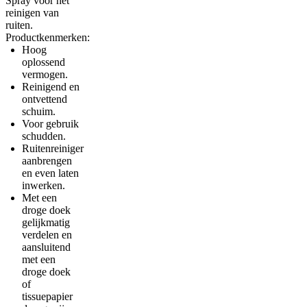
Spray voor het
reinigen van
ruiten.
Productkenmerken:
Hoog
oplossend
vermogen.
Reinigend en
ontvettend
schuim.
Voor gebruik
schudden.
Ruitenreiniger
aanbrengen
en even laten
inwerken.
Met een
droge doek
gelijkmatig
verdelen en
aansluitend
met een
droge doek
of
tissuepapier