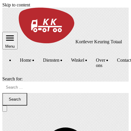
Skip to content
Kortlever Keuring Totaal
Menu
Home
Diensten
Winkel
Over
Contac
ons
Search for:
Search