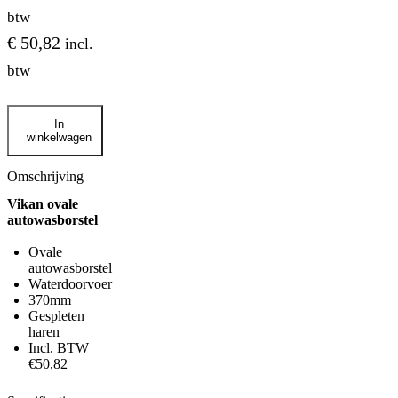
btw
€
50,82
incl.
btw
Zachte
In
Ovale
winkelwagen
Wasborstel
aantal
Omschrijving
Vikan ovale
autowasborstel
Ovale
autowasborstel
Waterdoorvoer
370mm
Gespleten
haren
Incl. BTW
€50,82