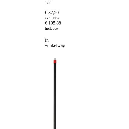
1/2″
€
87,50
excl. btw
€
105,88
incl. btw
In
winkelwagen