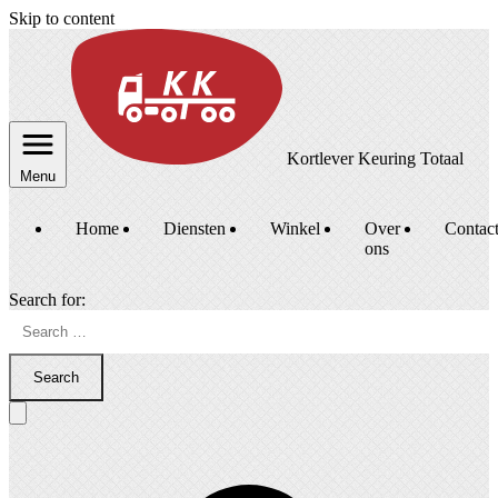
Skip to content
Kortlever Keuring Totaal
Menu
Home
Diensten
Winkel
Over
Contac
ons
Search for:
Search