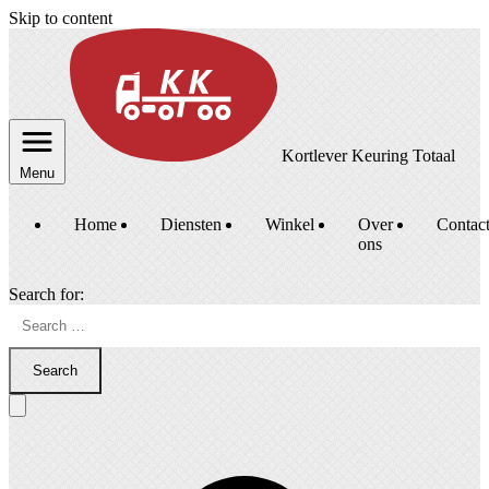
Skip to content
Kortlever Keuring Totaal
Menu
Home
Diensten
Winkel
Over
Contac
ons
Search for:
Search