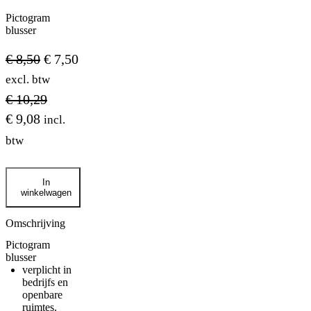
Pictogram
blusser
€
8,50
€
7,50
excl. btw
€
10,29
€
9,08
incl.
btw
Pictogram
In
blusser
winkelwagen
aantal
Omschrijving
Pictogram
blusser
verplicht in
bedrijfs en
openbare
ruimtes.