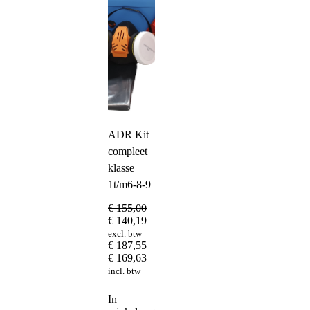
ADR Kit
compleet
klasse
1t/m6-8-9
€
155,00
€
140,19
excl. btw
€
187,55
€
169,63
incl. btw
In