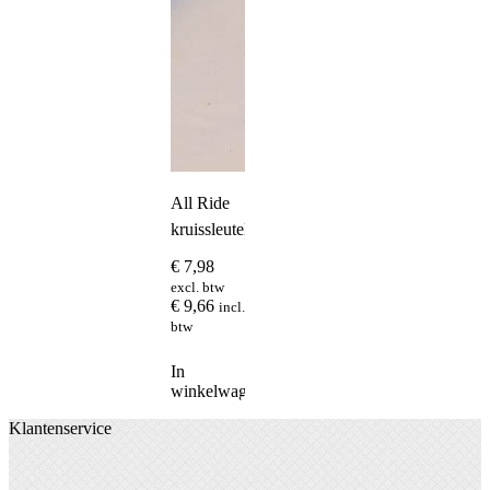
All Ride
kruissleutel
€
7,98
excl. btw
€
9,66
incl.
btw
In
winkelwagen
Klantenservice