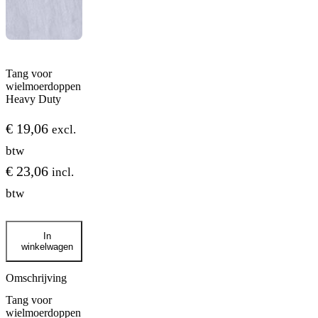
Tang voor
wielmoerdoppen
Heavy Duty
€
19,06
excl.
btw
€
23,06
incl.
btw
Tang
In
voor
winkelwagen
wielmoerdoppen
Heavy
Duty
Omschrijving
aantal
Tang voor
wielmoerdoppen