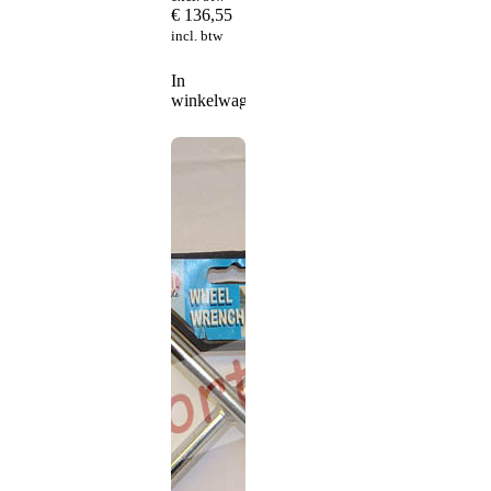
€
136,55
incl. btw
In
winkelwagen