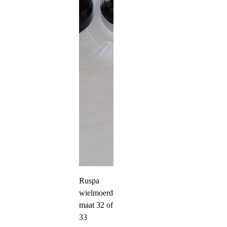
Ruspa
wielmoerdop
maat 32 of
33