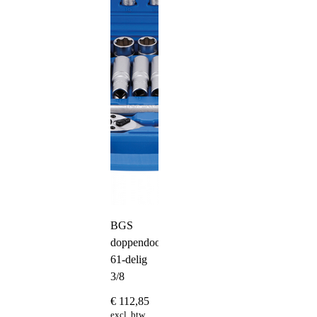
BGS
doppendoos
61-delig
3/8
€
112,85
excl. btw