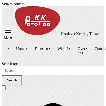
Skip to content
Kortlever Keuring Totaal
Menu
Home
Diensten
Winkel
Over
Contac
ons
Search for:
Search