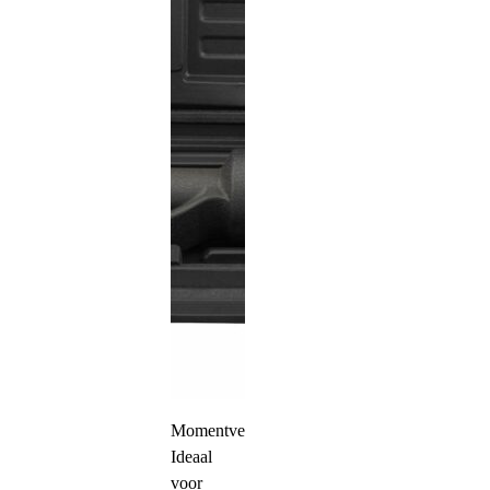
Momentversterker,
Ideaal
voor