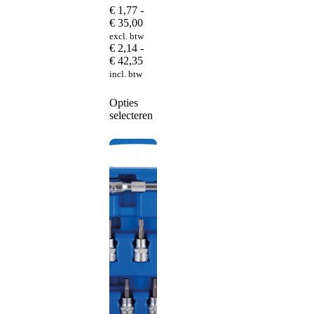
€
1,77
-
Prijsklasse:
€
35,00
€ 1,77
excl. btw
tot
€
2,14
-
€ 35,00
Prijsklasse:
€
42,35
€ 2,14
incl. btw
tot
€ 42,35
Dit
Opties
product
selecteren
heeft
meerdere
variaties.
Deze
optie
kan
gekozen
worden
op
de
productpagina