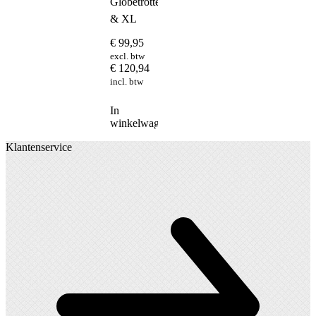
Globetrotter
& XL
€
99,95
excl. btw
€
120,94
incl. btw
In
winkelwagen
Klantenservice