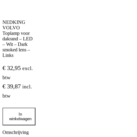
NEDKING
VOLVO
Toplamp voor
dakrand – LED
– Wit – Dark
smoked lens –
Links
€
32,95
excl.
btw
€
39,87
incl.
btw
NEDKING
In
VOLVO
winkelwagen
Toplamp
voor
dakrand
Omschrijving