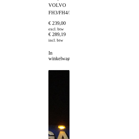
VOLVO
FH3/FH4/FH5
€
239,00
excl. btw
€
289,19
incl. btw
In
winkelwagen