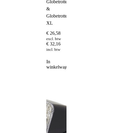
Globetrotter
&
Globetrotter
XL
€
26,58
excl. btw
€
32,16
incl. btw
In
winkelwagen