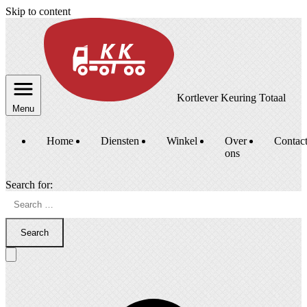
Skip to content
Kortlever Keuring Totaal
Menu
Home
Diensten
Winkel
Over
Contac
ons
Search for:
Search