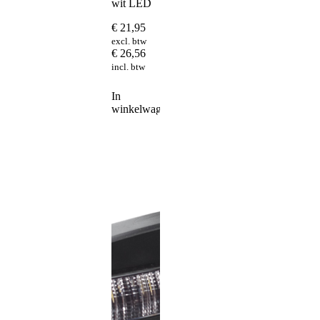
wit LED
€
21,95
excl. btw
€
26,56
incl. btw
In
winkelwagen