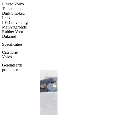
-
Linkse Volvo
LED
Toplamp met
-
Dark Smoked
Wit
Lens
-
LED uitvoering
Dark
Met Afgeronde
smoked
Rubber Voor
lens
Dakrand
-
Links
Specificaties
aantal
Categorie
Volvo
Gerelateerde
producten