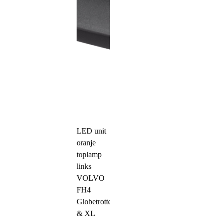
LED unit
oranje
toplamp
links
VOLVO
FH4
Globetrotter
& XL