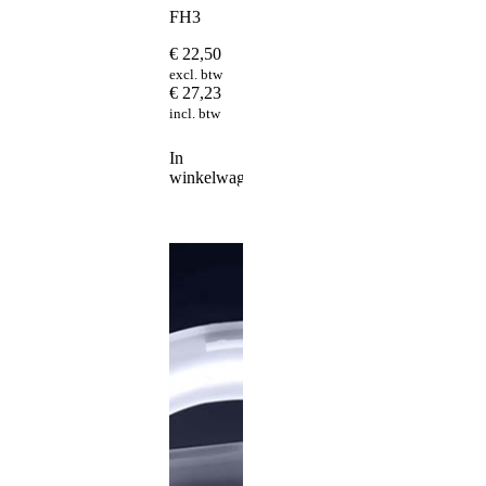
FH3
€
22,50
excl. btw
€
27,23
incl. btw
In
winkelwagen