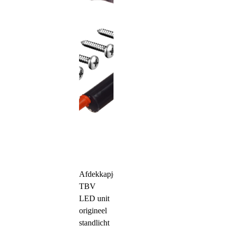
Afdekkapjes
TBV
LED unit
origineel
standlicht