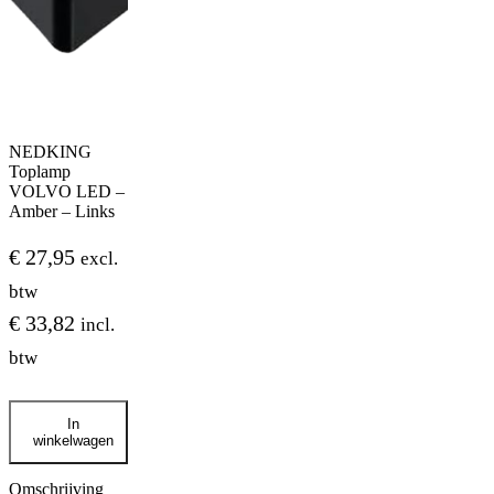
NEDKING
Toplamp
VOLVO LED –
Amber – Links
€
27,95
excl.
btw
€
33,82
incl.
btw
NEDKING
In
Toplamp
winkelwagen
VOLVO
LED
-
Omschrijving