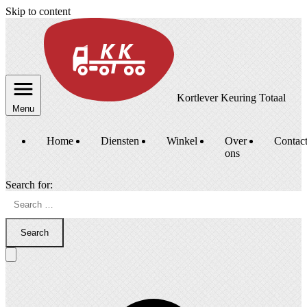
Skip to content
Kortlever Keuring Totaal
Menu
Home
Diensten
Winkel
Over
Contac
ons
Search for:
Search