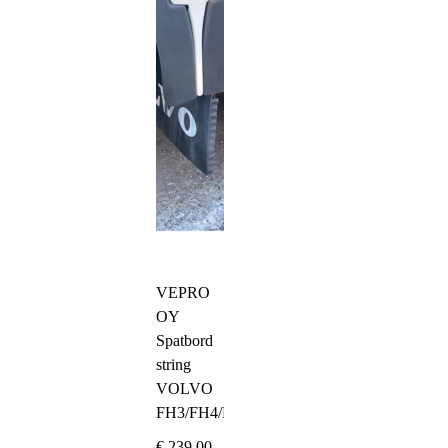
VEPRO
OY
Spatbord
string
VOLVO
FH3/FH4/FH5
€
239,00