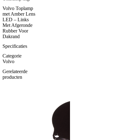
Amber
Volvo Toplamp
-
met Amber Lens
Links
LED – Links
aantal
Met Afgeronde
Rubber Voor
Dakrand
Specificaties
Categorie
Volvo
Gerelateerde
producten