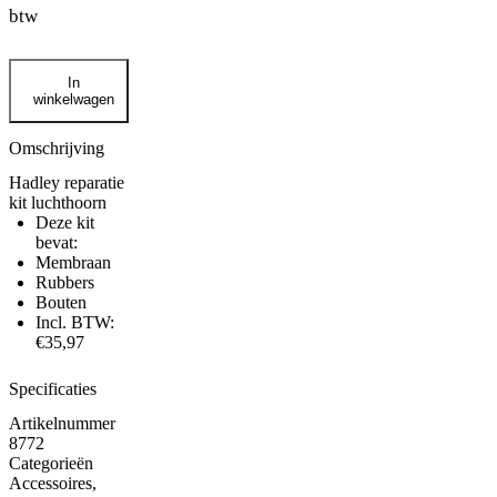
btw
Hadley
In
reparatie
winkelwagen
kit
luchthoorn
aantal
Omschrijving
Hadley reparatie
kit luchthoorn
Deze kit
bevat:
Membraan
Rubbers
Bouten
Incl. BTW:
€35,97
Specificaties
Artikelnummer
8772
Categorieën
Accessoires
,