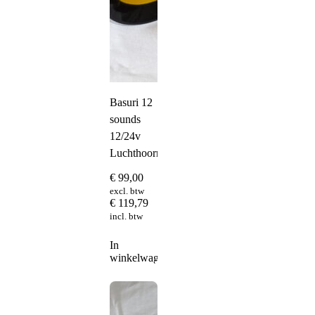
Basuri 12
sounds
12/24v
Luchthoorn
€
99,00
excl. btw
€
119,79
incl. btw
In
winkelwagen