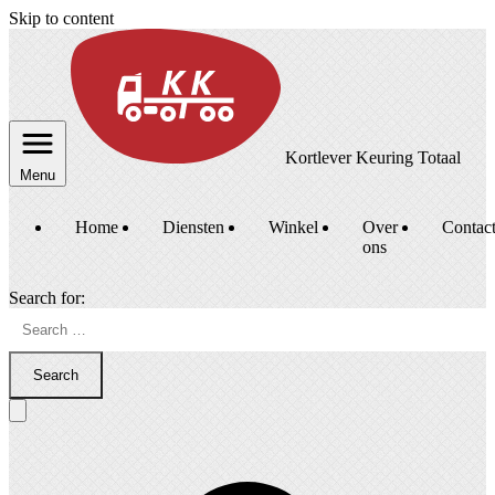
Skip to content
Kortlever Keuring Totaal
Menu
Home
Diensten
Winkel
Over
Contac
ons
Search for:
Search