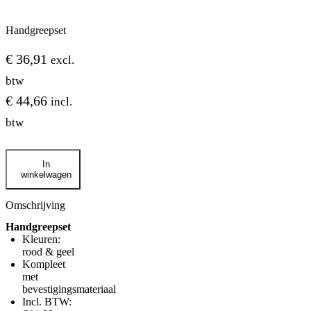
Handgreepset
€
36,91
excl.
btw
€
44,66
incl.
btw
Handgreepset
In
aantal
winkelwagen
Omschrijving
Handgreepset
Kleuren:
rood & geel
Kompleet
met
bevestigingsmateriaal
Incl. BTW: