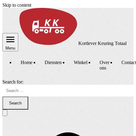
Skip to content
Kortlever Keuring Totaal
Menu
Home
Diensten
Winkel
Over
Contac
ons
Search for:
Search