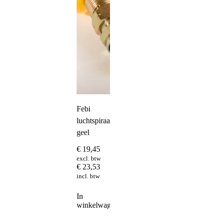
Febi
luchtspiraal
geel
€
19,45
excl. btw
€
23,53
incl. btw
In
winkelwagen