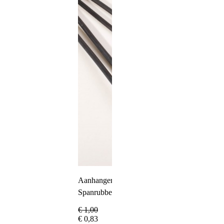
Aanhangernet
Spanrubber
€
1,00
€
0,83