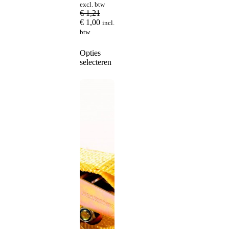
excl. btw
€
1,21
€
1,00
incl.
btw
Dit
Opties
product
selecteren
heeft
meerdere
variaties.
Deze
optie
kan
gekozen
worden
op
de
productpagina