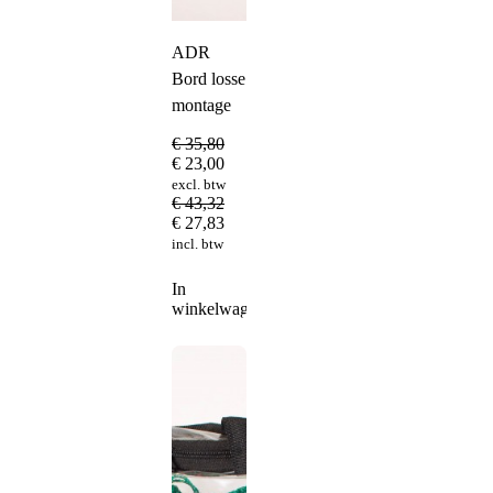
ADR
Bord losse
montage
€
35,80
€
23,00
excl. btw
€
43,32
€
27,83
incl. btw
In
winkelwagen