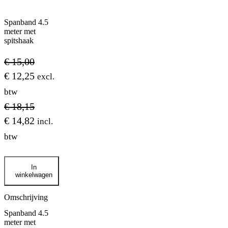
Spanband 4.5
meter met
spitshaak
€
15,00
€
12,25
excl.
btw
€
18,15
€
14,82
incl.
btw
Spanband
In
4.5
winkelwagen
meter
met
spitshaak
Omschrijving
aantal
Spanband 4.5
meter met