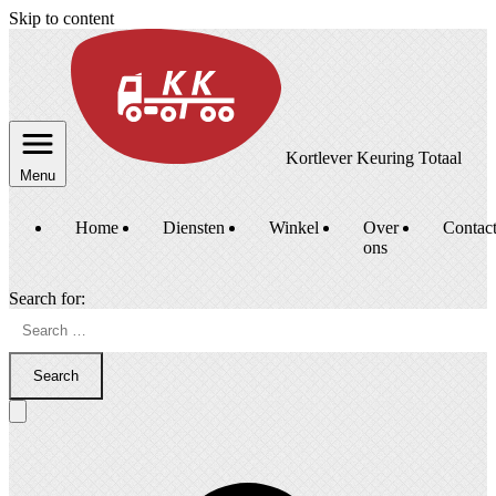
Skip to content
Kortlever Keuring Totaal
Menu
Home
Diensten
Winkel
Over
Contac
ons
Search for:
Search