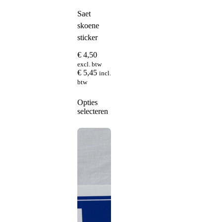
Saet
skoene
sticker
€
4,50
excl. btw
€
5,45
incl.
btw
Dit
Opties
product
selecteren
heeft
meerdere
variaties.
Deze
optie
kan
gekozen
worden
op
de
productpagina