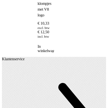
klompjes
met V8
logo
€
10,33
excl. btw
€
12,50
incl. btw
In
winkelwagen
Klantenservice