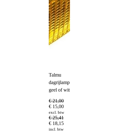
Talmu
dagrijlamp
geel of wit
€
21,00
€
15,00
excl. btw
€
25,41
€
18,15
incl. btw