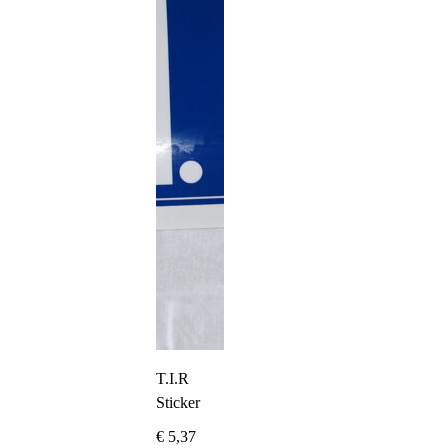
T.I.R
Sticker
€
5,37