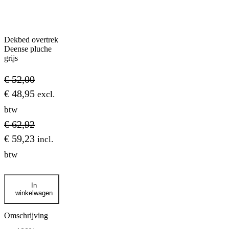
Dekbed overtrek
Deense pluche
grijs
€
52,00
€
48,95
excl.
btw
€
62,92
€
59,23
incl.
btw
Dekbed
In
overtrek
winkelwagen
Deense
pluche
grijs
Omschrijving
aantal