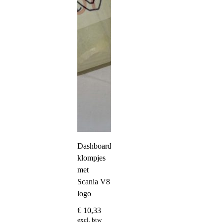
Dashboard
klompjes
met
Scania V8
logo
€
10,33
excl. btw