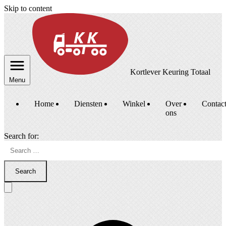
Skip to content
Kortlever Keuring Totaal
Menu
Home
Diensten
Winkel
Over
Contac
ons
Search for:
Search