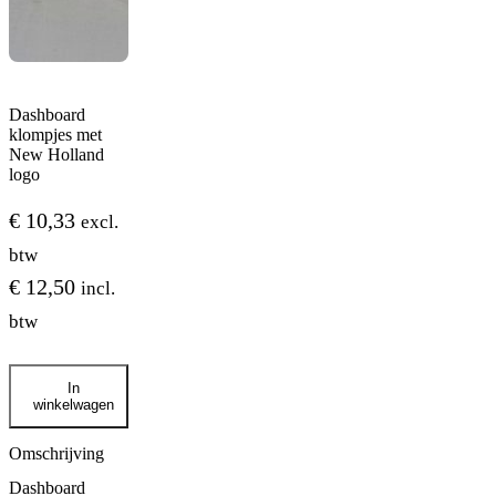
Dashboard
klompjes met
New Holland
logo
€
10,33
excl.
btw
€
12,50
incl.
btw
Dashboard
In
klompjes
winkelwagen
met
New
Holland
Omschrijving
logo
Dashboard
aantal