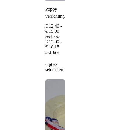
Poppy
verlichting
€
12,40
-
Prijsklasse:
€
15,00
€ 12,40
excl. btw
tot
€
15,00
-
€ 15,00
Prijsklasse:
€
18,15
€ 15,00
incl. btw
tot
€ 18,15
Dit
Opties
product
selecteren
heeft
meerdere
variaties.
Deze
optie
kan
gekozen
worden
op
de
productpagina