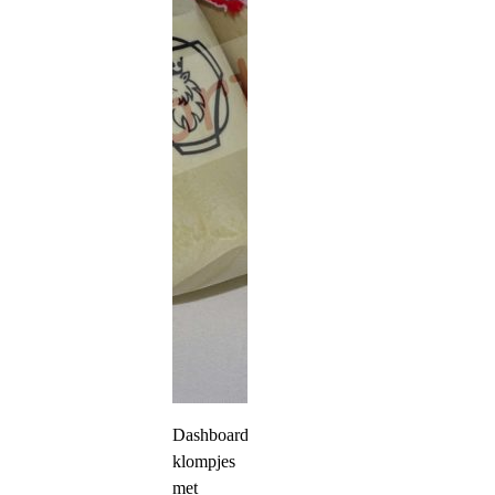
Dashboard
klompjes
met