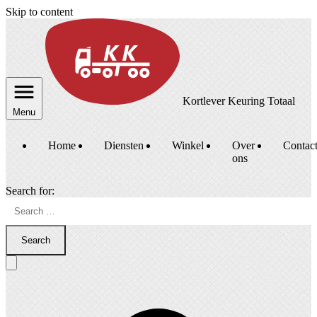
Skip to content
Kortlever Keuring Totaal
Menu
Home
Diensten
Winkel
Over
Contac
ons
Search for:
Search