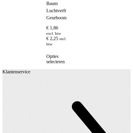
Baum
Luchtverfrisser
Geurboompjes
€
1,86
excl. btw
€
2,25
incl.
btw
Dit
Opties
product
selecteren
heeft
Klantenservice
meerdere
variaties.
Deze
optie
kan
gekozen
worden
op
de
productpagina