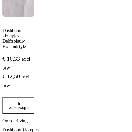
Dashboard
klompjes
Delftsblauw
Hollandstyle
€
10,33
excl.
btw
€
12,50
incl.
btw
Dashboard
In
klompjes
winkelwagen
Delftsblauw
Hollandstyle
aantal
Omschrijving
Dashboardklompjes