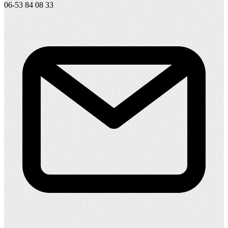
06-53 84 08 33