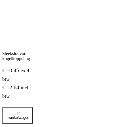
Steekslot voor
kogelkoppeling
€
10,45
excl.
btw
€
12,64
incl.
btw
Steekslot
In
voor
winkelwagen
kogelkoppeling
aantal