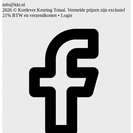
info@kkt.nl
2026 ©
Kortlever Keuring Totaal
. Vermelde prijzen zijn exclusief
21% BTW en verzendkosten •
Login