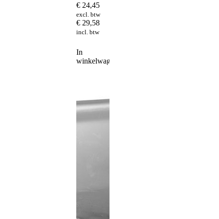
€
24,45
excl. btw
€
29,58
incl. btw
In
winkelwagen