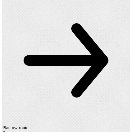
Plan uw route