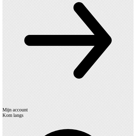
Mijn account
Kom langs