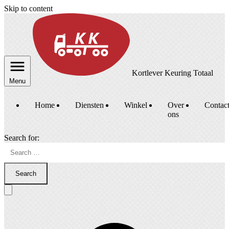
Skip to content
Kortlever Keuring Totaal
Menu
Home
Diensten
Winkel
Over
Contac
ons
Search for:
Search