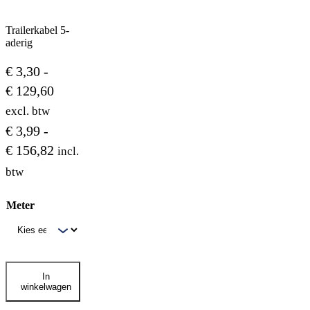
Trailerkabel 5-
aderig
€
3,30
-
Prijsklasse:
€
129,60
€ 3,30
excl. btw
tot
€
3,99
-
€ 129,60
Prijsklasse:
€
156,82
incl.
€ 3,99
btw
tot
Meter
€ 156,82
Trailerkabel
In
5-
winkelwagen
aderig
aantal