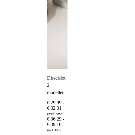
Disselslot
2
modellen
€
29,99
-
Prijsklasse:
€
32,31
€ 29,99
excl. btw
tot
€
36,29
-
€ 32,31
Prijsklasse:
€
39,10
€ 36,29
incl. btw
tot