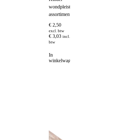
wondpleister
assortiment
€
2,50
excl. btw
€
3,03
incl.
btw
In
winkelwagen