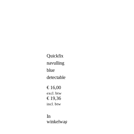
Quickfix
navulling
blue
detectable
€
16,00
excl. btw
€
19,36
incl. btw
In
winkelwagen