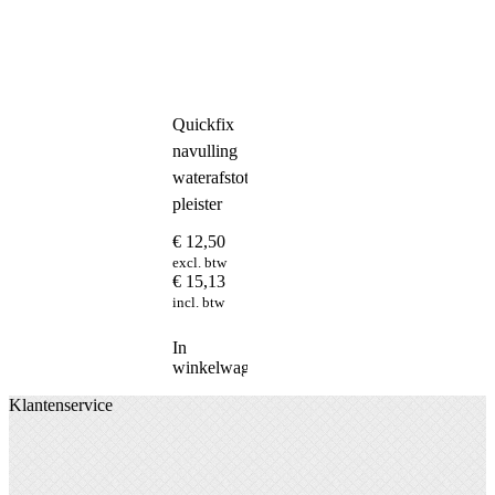
Quickfix
navulling
waterafstotende
pleister
€
12,50
excl. btw
€
15,13
incl. btw
In
winkelwagen
Klantenservice