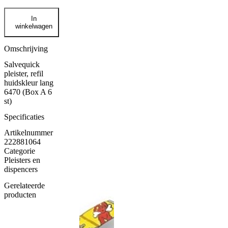
Salvequick
In
navulling
winkelwagen
lang
aantal
Omschrijving
Salvequick
pleister, refil
huidskleur lang
6470 (Box A 6
st)
Specificaties
Artikelnummer
222881064
Categorie
Pleisters en
dispencers
Gerelateerde
producten