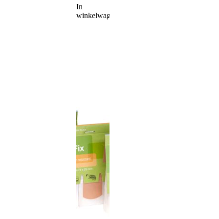
In
winkelwagen