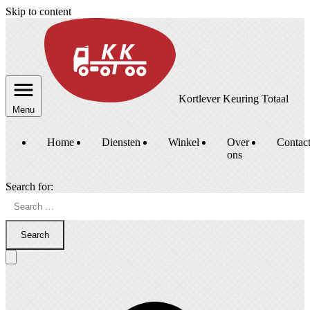
Skip to content
Kortlever Keuring Totaal
Menu
Home
Diensten
Winkel
Over
Contac
ons
Search for:
Search