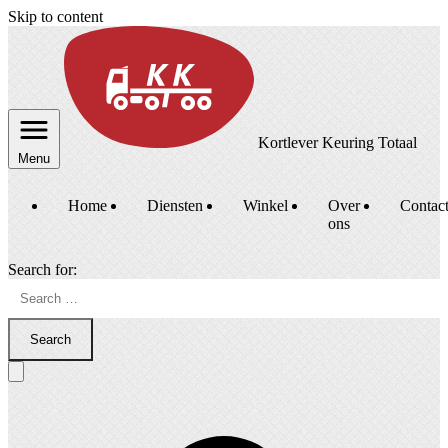
Skip to content
Kortlever Keuring Totaal
Menu
Home
Diensten
Winkel
Over
Contac
ons
Search for:
Search