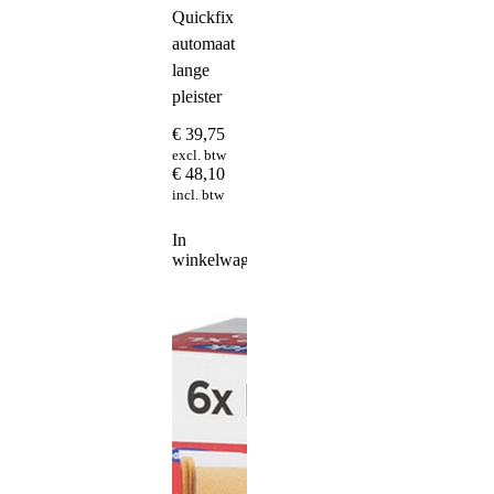
Quickfix
automaat
lange
pleister
€
39,75
excl. btw
€
48,10
incl. btw
In
winkelwagen