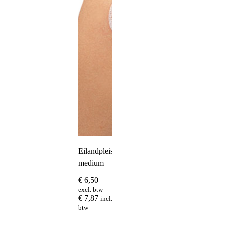
Eilandpleister
medium
€
6,50
excl. btw
€
7,87
incl.
btw