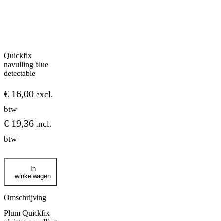
Quickfix
navulling blue
detectable
€
16,00
excl.
btw
€
19,36
incl.
btw
Quickfix
In
navulling
winkelwagen
blue
detectable
aantal
Omschrijving
Plum Quickfix