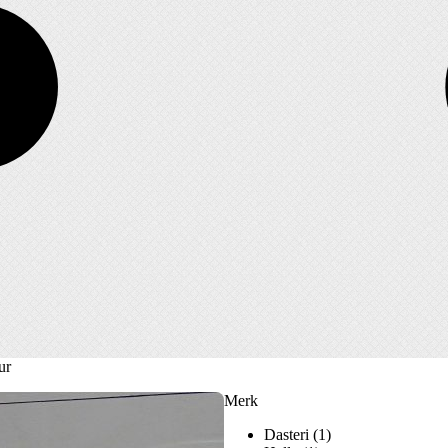
ur
Merk
Dasteri
(1)