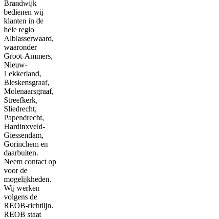
Brandwijk
bedienen wij
klanten in de
hele regio
Alblasserwaard,
waaronder
Groot-Ammers,
Nieuw-
Lekkerland,
Bleskensgraaf,
Molenaarsgraaf,
Streefkerk,
Sliedrecht,
Papendrecht,
Hardinxveld-
Giessendam,
Gorinchem en
daarbuiten.
Neem contact op
voor de
mogelijkheden.
Wij werken
volgens de
REOB-richtlijn.
REOB staat