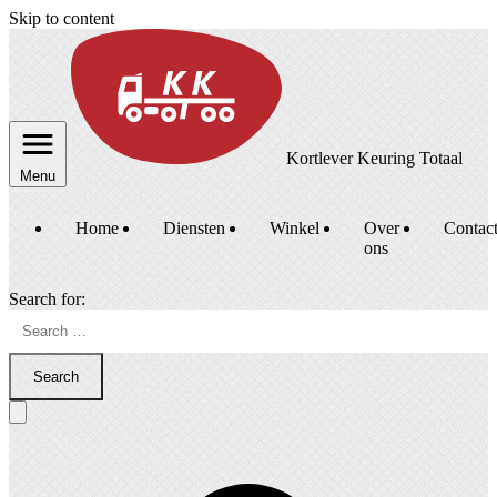
Skip to content
Kortlever Keuring Totaal
Menu
Home
Diensten
Winkel
Over
Contac
ons
Search for:
Search