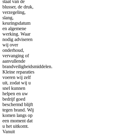
staat van de
blusser, de druk,
verzegeling,
slang,
keuringsdatum
en algemene
werking. Waar
nodig adviseren
wij over
onderhoud,
vervanging of
aanvullende
brandveiligheidsmiddelen.
Kleine reparaties
voeren wij zelf
uit, zodat wij u
snel kunnen
helpen en uw
bedrijf goed
beschermd blijft
tegen brand. Wij
komen langs op
een moment dat
u het uitkomt.
Vanuit